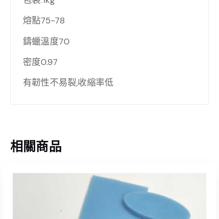
包裝:1kg
熔點75-78
鑄蠟溫度70
密度0.97
有韌性不易裂,收縮率低
相關商品