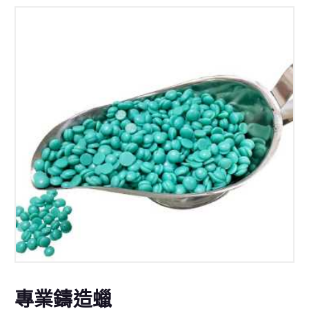
專業鑄造蠟