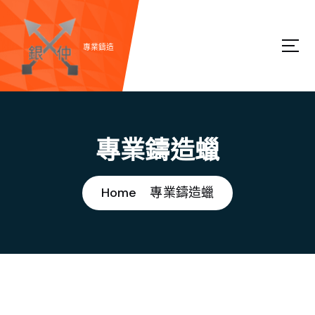
S
k
i
專業鑄造
p
t
o
c
專業鑄造蠟
o
n
t
Home
專業鑄造蠟
e
n
t