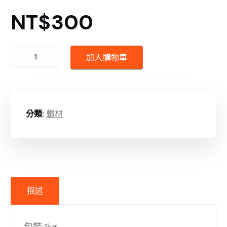
NT$
300
專業鑄造蠟 數量
加入購物車
分類:
蠟材
描述