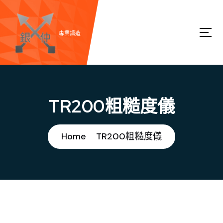
S
k
i
專業鑄造
p
t
o
c
TR200粗糙度儀
o
n
t
Home
TR200粗糙度儀
e
n
t